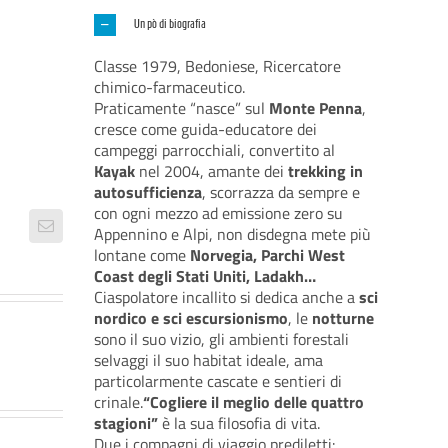
Un pò di biografia
Classe 1979, Bedoniese, Ricercatore
chimico-farmaceutico.
Praticamente “nasce” sul
Monte Penna
,
cresce come guida-educatore dei
campeggi parrocchiali, convertito al
Kayak
nel 2004, amante dei
trekking in
autosufficienza
, scorrazza da sempre e
con ogni mezzo ad emissione zero su
Appennino e Alpi, non disdegna mete più
lontane come
Norvegia, Parchi West
Coast degli Stati Uniti, Ladakh…
Ciaspolatore incallito si dedica anche a
sci
nordico e sci escursionismo
, le
notturne
sono il suo vizio, gli ambienti forestali
selvaggi il suo habitat ideale, ama
particolarmente cascate e sentieri di
crinale.
“Cogliere il meglio delle quattro
stagioni”
è la sua filosofia di vita.
Due i compagni di viaggio prediletti: