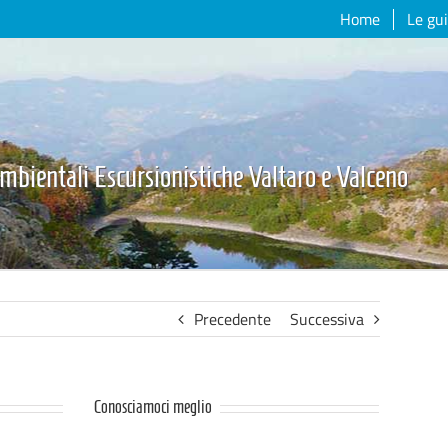
Home
Le gu
mbientali Escursionistiche Valtaro e Valceno
Precedente
Successiva
Conosciamoci meglio