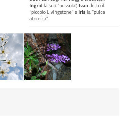
Ingrid
la sua “bussola”,
Ivan
detto il
“piccolo Livingstone” e
Iris
la ”pulce
atomica”.