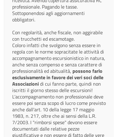
ricevuta. Avendo copertura assicurativa RC
professionale. Pagando le tasse.
Sottoponendosi agli aggiornamenti
obbligatori.
Con regolarità, anche fiscale, non aggirabile
con trucchetti ed escamotage.
Coloro infatti che svolgono senza essere in
regola con le norme sopracitate le attività di
accompagnamento escursionistico in natura,
anche senza compenso e senza carattere di
professionalità ed abitualità,
possono farlo
esclusivamente in favore dei veri soci delle
Associazioni
di cui fanno parte, quindi non
iscritti il giorno stesso delle escursioni!
L'accompagnamento non professionale deve
essere poi senza scopo di lucro come previsto
anche dall'art. 10 della legge 17 maggio
1983, n. 217, oltre che ai sensi della L.R.
7/2003. I "rimborsi spese" devono essere
documentati dalle relative pezze
giustificative e non essere di fatto delle vere