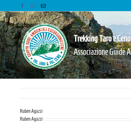
Salta
Facebook
Instagram
Email
al
contenuto
Trekking Taro e Ceno
Associazione Guide A
Ruben Agazzi
Ruben Agazzi