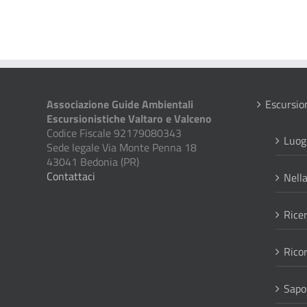
Associazione Guide Ambientali
Escursio
Escursionistiche Valtaro e Valceno
Codice Fiscale 92179080343
Luog
Sede legale Via Monte Penna 18
43041 Bedonia (PR)
Contattaci
Nell
Rice
Ricor
Sapor