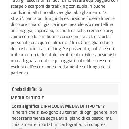
Tutti gli escursionisti dovranno essere equipaggiati con
scarpe o scarponi da trekking con suola in buone
condizioni, alti fino alla caviglia; abbigliamento “a
strati”; pantaloni lunghi da escursione (possibilmente
di colore chiaro); giacca impermeabile e/o mantellina
antipioggia; copricapo, occhiali da sole, crema solare;
zaino comodo e in buone condizioni; snack e scorta
personale di acqua di almeno 2 litri. Consigliato l’uso
dei bastoncini da trekking. Se posseduta, potrà essere
utile una torcia frontale per il rientro. Gli escursionisti
non adeguatamente equipaggiati potrebbero essere
esclusi dall’escursione direttamente sul luogo della
partenza.
Grado di difficoltà
MEDIA DI TIPO E
Cosa significa DIFFICOLTÀ MEDIA DI TIPO "E"?
Itinerari che si svolgono su terreni di ogni genere, non
necessariamente segnalati al piano di calpestio, ma
chiaramente riportati in cartografia, ivi compresi