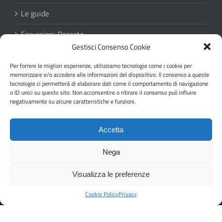
Le guide
Escursioni Passate
Gestisci Consenso Cookie
Regolamento escursioni
Per fornire le migliori esperienze, utilizziamo tecnologie come i cookie per
memorizzare e/o accedere alle informazioni del dispositivo. Il consenso a queste
Privacy
tecnologie ci permetterà di elaborare dati come il comportamento di navigazione
o ID unici su questo sito. Non acconsentire o ritirare il consenso può influire
negativamente su alcune caratteristiche e funzioni.
Accetta
Nega
Copyright 2019 Gruppo Guide Ambientali
Visualizza le preferenze
Escursionistiche Valtaro e Valceno | Tutti i diritti riservati
| Powered by
GedInfo
Cookie Policy
Privacy
Facebook
Instagram
Email