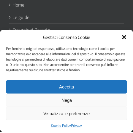
Home
Le guide
Escursioni Passate
Gestisci Consenso Cookie
Regolamento escursioni
Per fornire le migliori esperienze, utilizziamo tecnologie come i cookie per
Privacy
memorizzare e/o accedere alle informazioni del dispositivo. Il consenso a queste
tecnologie ci permetterà di elaborare dati come il comportamento di navigazione
o ID unici su questo sito. Non acconsentire o ritirare il consenso può influire
negativamente su alcune caratteristiche e funzioni.
Accetta
Nega
Copyright 2019 Gruppo Guide Ambientali
Visualizza le preferenze
Escursionistiche Valtaro e Valceno | Tutti i diritti riservati
| Powered by
GedInfo
Cookie Policy
Privacy