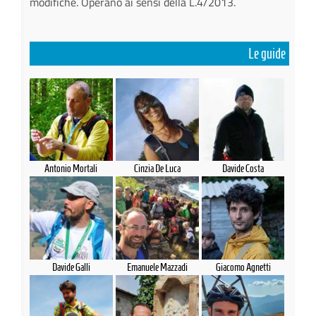
modifiche. Operano ai sensi della L.4/2013.
Le guide
Antonio Mortali
Cinzia De Luca
Davide Costa
Davide Galli
Emanuele Mazzadi
Giacomo Agnetti