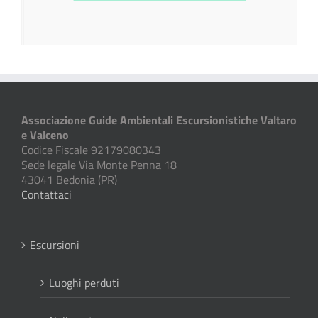
Associazione Guide Ambientali Escursionistiche Valtaro
e Valceno
Codice Fiscale 92179080343
Sede legale Via Monte Penna 18
43041 Bedonia (PR)
Contattaci
Escursioni
Luoghi perduti