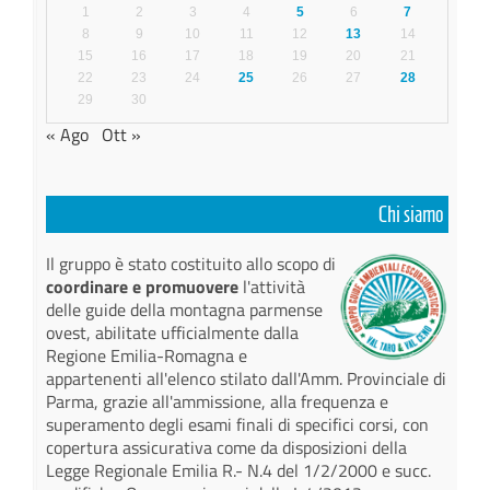
1
2
3
4
5
6
7
8
9
10
11
12
13
14
15
16
17
18
19
20
21
22
23
24
25
26
27
28
29
30
« Ago
Ott »
Chi siamo
Il gruppo è stato costituito allo scopo di
coordinare e promuovere
l'attività
delle guide della montagna parmense
ovest, abilitate ufficialmente dalla
Regione Emilia-Romagna e
appartenenti all'elenco stilato dall'Amm. Provinciale di
Parma, grazie all'ammissione, alla frequenza e
superamento degli esami finali di specifici corsi, con
copertura assicurativa come da disposizioni della
Legge Regionale Emilia R.- N.4 del 1/2/2000 e succ.