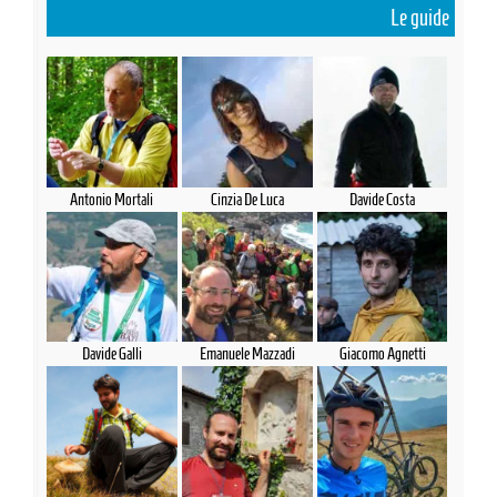
Le guide
Antonio Mortali
Cinzia De Luca
Davide Costa
Davide Galli
Emanuele Mazzadi
Giacomo Agnetti