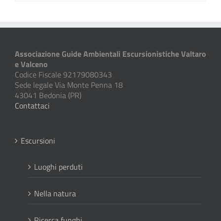
Associazione Guide Ambientali Escursionistiche Valtaro
e Valceno
Codice Fiscale 92179080343
Sede legale Via Monte Penna 18
43041 Bedonia (PR)
Contattaci
Escursioni
Luoghi perduti
Nella natura
Ricerca funghi