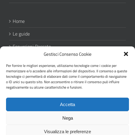
Home
Le guide
Escursioni Passate
Gestisci Consenso Cookie
Regolamento escursioni
Per fornire le migliori esperienze, utilizziamo tecnologie come i cookie per
memorizzare e/o accedere alle informazioni del dispositivo. Il consenso a queste
Privacy
tecnologie ci permetterà di elaborare dati come il comportamento di navigazione
o ID unici su questo sito. Non acconsentire o ritirare il consenso può influire
negativamente su alcune caratteristiche e funzioni.
Accetta
Nega
Copyright 2019 Gruppo Guide Ambientali
Visualizza le preferenze