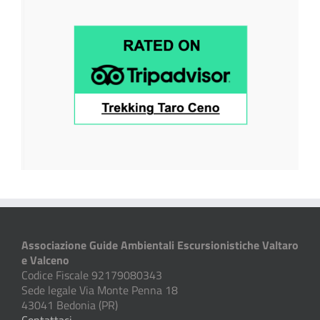
Associazione Guide Ambientali Escursionistiche Valtaro
e Valceno
Codice Fiscale 92179080343
Sede legale Via Monte Penna 18
43041 Bedonia (PR)